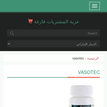
Open
menu
عربة المشتريات فارغة
الرئيسية
› vasotec
VASOTEC