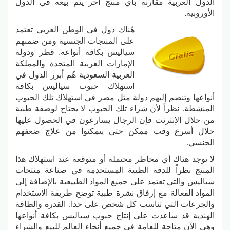
الدول العربية مقارنة بأي منتج آخر يتم بيعه في الدول
الأوروبية.
هُناك دول في الوطن العربي تعتمد
على المنتجات الجنسية ومن ضمنهم
سياليس بكافة أنواعه. قطر ودولة
الإمارات العربية المتحدة والمملكة
العربية السعودية هُم أبرز الدول في
استهلاك حبوب سياليس بكافة
أنواعها وتنضم إليهم دولة مثل مصر في استهلاك تلك الحبوب
المنشطة. نظراً لأن شراء تلك الحبوب لا يحتاج لوصفة طبية
من خلال الإنترنت فإن الرجال يسارعون في الحصول عليها
خلال أسرع وقت ممكن حتى يتمكنوا من علاج ضعفهم
الجنسي.
لا توجد هناك أي مخاطر محتملة أو متوقعة عند استهلاك هذا
المنتج نظراً للدقة الطبية المستخدمة في صناعة منتجات
سياليس والتي تعتمد على جميع المواد الطبيعية بالإضافة إلى
المواد الفعالة مع إرفاق نشرة طبية توضح طريقة الاستخدام
والجرعات التي تناسب كل شخص على حدا. القدرة والطاقة
الهندية قد ساعدت على إنتاج حبوب سياليس بكافة أنواعها
وهي الآن متاحة للعامة في جميع أنحاء العالم للبيع والشراء