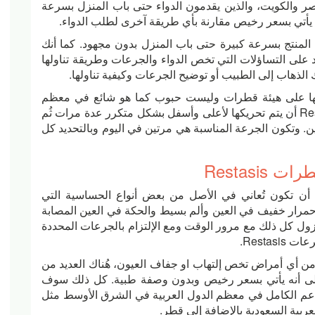
مصر والكويت، والذين يقدمون الدواء حتى باب المنزل بسرعة
 يأتي بسعر رخيص مقارنة بأي طريقة آخرى لطلب الدواء.
ل المنتج بسرعة كبيرة حتى باب المنزل بدون مجهود. كما أنك
 على التساؤلات التي تخص الدواء والجرعات وطريقة تناولها
 الذهاب إلى الطبيب أو توضيح الجرعات وكيفية تناولها.
لأنها على هيئة قطرات وليست حبوب كما هو شائع في معظم
ادوية العيون. تحتاج الزجاجة الخاصة بقطرات Restasis أن يتم تحريكها لأعلى وأسفل بشكل متكرر عدة مرات ثُم
. وتكون الجرعة المناسبة هي مرتين في اليوم وبالتحديد كل
Restasi
أن تكون تُعاني في الأصل من بعض أنواع الحساسية التي
الفعالة في Restasis. قد يحدث إحمرار خفيف في العين وألم بسيط والحكة في العين المصابة
زول كل ذلك مع مرور الوقت ومع الإلتزام بالجرعات المحددة
Resta.
Res الآن إذا كنت تعاني من أي أمراض تخص إلتهاب او جفاف العيون، هُناك العديد من
ة إلى أنه يأتي بسعر رخيص وبدون وصفة طبية. كل ذلك سوف
 الدعم الكامل في معظم الدول العربية في الشرق الأوسط مثل
عربية السعودية بالإضافة إلى قطر.