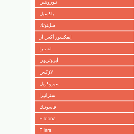
نيورونتين
باكسيل
سايتوتك
إيفكسور أكس آر
انسبرا
أيزوتريون
لازكس
سيروكويل
ستراتيرا
فاسوتيك
Fildena
Filitra