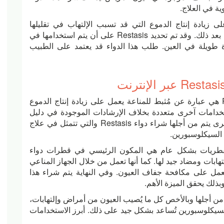
ية في العلاج.
ل قطرات Restasis على زيادة إنتاج الدموع التي قد تسبب الإلتهاب في تقليلها
وحدوث الجفاف في العيون بعد ذلك. وقد تم تحديد Restasis على أن يتم استخدامها في
ة طويلة في العين. طلب هذا الدواء قد يعتمد على الطبيب
Previous
المادة الفعالة السيكلوسبورين أو قطرات Restasis هي عبارة عن مُثبط للمناعة يعمل على زيادة إنتاج الدموع
ستخدامات آخرى متعددة بخلاف الإرشادات الموجودة في دليل
الوصفة الطبية الخاصة بالدواء. هُناك استخدامات آخرى يتم من أجلها شراء دواء Restasis والتي تتمثل في علاج
 السيكلوسبورين.
الفطريات بشكل عام هي المكون الرئيسي في قطرات دواء
الإلتهابات ومضاد جيد لها. كما أنها تعمل من خلال الجهاز المناعي
مل على مكافحة جفاف العيون. وفي النهاية يتم شراء هذا
ذلك يحقق الميزة الأهم.
 من أجلها وبالأخص كل ما يُصيب العيون من أمراض وإلتهابات،
 أن المادة الفعالة في Restasis وهي السيكلوسبورين تُساعد بشكل جيد على ذلك. أبرز الاستخدامات