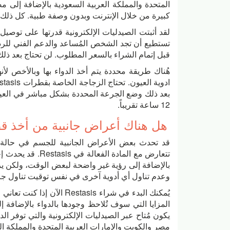
المتحدة والمملكة العربية السعودية بالإضافة إلى 
كبيرة من خلال الإنترنت وبدون وصفة طبية. كل ذلك
لقد أثبتت الصيدليات الإلكترونية قدرتها على توصي
تستطيع أن تجد الشخص المُساعد والدعم الفني للرد
قبل إتمام الشراء بالسعر المطلوب. لن تحتاج بعد ذلك
هُناك طريقة محددة يتم أخذ الدواء بها وبالأخص 
بعد ذلك وضع الجرعة المحددة بشكل مباشر في العين
12 ساعة تقريباً.
هل هناك أعراض جانبية من أخذ قطرات s
قد تحدث بعض الأعراض الجانبية للجسم في حالة 
تتعارض مع المادة 
بالإضافة إلى رؤية غير واضحة لبعض الوقت، ولكن ي
وعدم تناول أي أدوية آخرى في نفس توقيت تناول جرعات sis
يُمكنك البدء في شراء tasis
المزايا التي سوف تُلاحظ وجودها بالدواء بالإضاف
يكون مُتاح عبر الصيدليات الإلكترونية والتي توفر
مصر والكويت والإمارات العربية المتحدة والمملكة ال