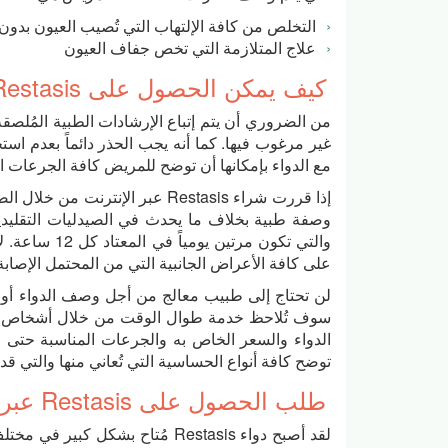
التخلص من كافة الإلتهاب التي تُصيب العيون بدو
علاج المتلازمة التي تخص جفاف العيون
كيف يمكن الحصول على Restasis بدون وصفة طبية وبسعر رخيص
من الضروري أن يتم إتباع الإرشادات الطبية المُلصق
غير مرغوب فيها. كما أنه يجب الحذر دائماً بعدم است
مع الدواء بإمكانها أن توضح للمريض كافة الجرعات 
إذا قررت شراء Restasis عبر الإن
وصفة طبية بخلاف ما يحدث في الصيدليات التقليدية
والتي تكون مر
على كافة الأعراض الجانبية التي من المحتمل الإصابة 
لن تحتاج إلى طبيب معالج من أجل وصف الدواء أو ا
سوف تُلاحظ خدمة طوال الوقت من خلال أشخاص مؤ
الدواء والسعر الخاص به والجرعات المناسبة حتى ل
توضح كافة أنواع الحساسية التي تُعاني منها والتي قد تتعار
طلب الحصول على Restasis عبر الإنترنت بسعر جيد
لقد أصبح دواء Restasis مُتاح بشك