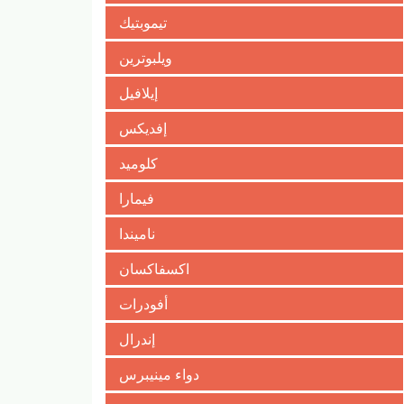
تيموبتيك
ويلبوترين
إيلافيل
إفديكس
كلوميد
فيمارا
ناميندا
اكسفاكسان
أفودرات
إندرال
دواء مينيبرس