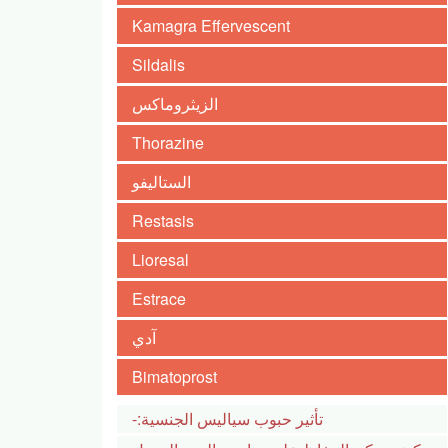
Kamagra Effervescent
Sildalis
الزيثروماكس
Thorazine
الستاليفو
Restasis
Lioresal
Estrace
آدي
Bimatoprost
تأثير حبوب سياليس الجنسية:-