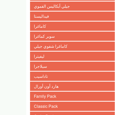
جيلي أبكاليس الفموي
فيداليستا
كاماغرا
سوبر كماغرا
كاماغرا شفوي جيلي
ليفيترا
سيلاجرا
تاداسيب
هارد أون أورال
Family Pack
Classic Pack