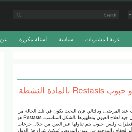
عربة المشتريات
سياسة
أسئلة مكررة
عن 
أهم المعلومات عن قطرات أو حبوب Restasis بالمادة النشطة
ب عند المرضى، وبالتالي فإن البحث يكون في تلك الحالة من
 لعلاج العيون وتطهيرها بالشكل المناسب. Restasis
هو
طرات وليس حبوب يتم تناولها عبر العين من خلال جرعات
و الجفاف الموجود في عيون المريض. يُمكنك شراء هذا الدواء