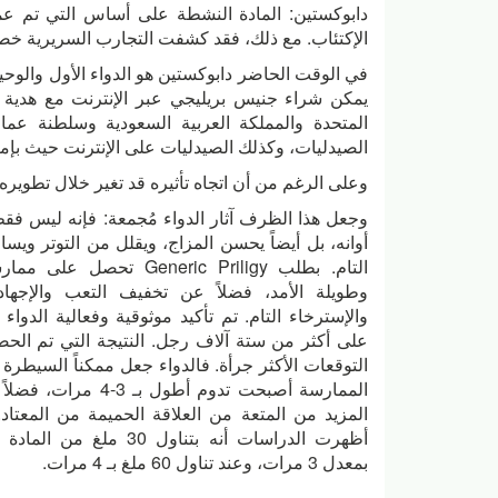
دابوكستين: المادة النشطة على أساس التي تم عمل
الإكتئاب. مع ذلك، فقد كشفت التجارب السريرية خصا
في الوقت الحاضر دابوكستين هو الدواء الأول والوح
يمكن شراء جنيس بريليجي عبر الإنترنت مع هدية م
المتحدة والمملكة العربية السعودية وسلطنة عم
الصيدليات، وكذلك الصيدليات على الإنترنت حيث بإمكانك شراء Generic Priligy
وعلى الرغم من أن اتجاه تأثيره قد تغير خلال تطويره، فقد حافظ Priligy على الخصائص
وجعل هذا الظرف آثار الدواء مُجمعة: فإنه ليس فق
أوانه، بل أيضاً يحسن المزاج، ويقلل من التوتر ويس
التام. بطلب Generic Priligy ت
وطويلة الأمد، فضلاً عن تخفيف التعب والإجها
والإسترخاء التام. تم تأكيد موثوقية وفعالية الدوا
على أكثر من ستة آلاف رجل. النتيجة التي تم الح
التوقعات الأكثر جرأة. فالدواء جعل ممكناً السيطرة
الممارسة أصبحت تدوم أطول 
المزيد من المتعة من العلاقة الحميمة من المعتاد
أظهرت الدراسات أنه بتناول 30 
بمعدل 3 مرات، وعند تناول 60 ملغ بـ 4 مرات.