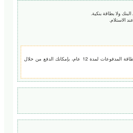
د الاستلام.
نأسف، لا يوجد لدينا ذلك. لقد عملنا من خلال بطاقة المدفوعات لمدة 12 عام، بإمكانك الدفع من خلال