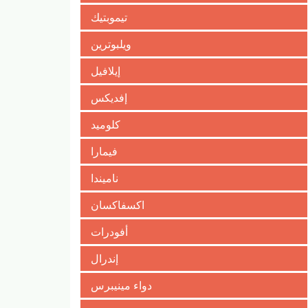
تيموبتيك
ويلبوترين
إيلافيل
إفديكس
كلوميد
فيمارا
ناميندا
اكسفاكسان
أفودرات
إندرال
دواء مينيبرس