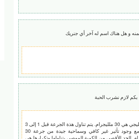
ثمنه و هل هناك اسم له آخر أي جنريك
 بكم لازم نشرب الحبة
الجرعة الإبتدائية الموصي بها للرجال من دواء بريليجي هي 30 ملليجرام. يتم تناول هذة الجرعة قبل 1 إلى 3
ساعات من عملية الجماع الجنسي المطلوبة. مع وجود تأثير غير كافي وسماحية جيدة من جرعة 30
إنه من الممكن زيادتها إلى 60 ملليجرام. الحد الأقصى من الكمية الموصي بتناولها وتكرارها هي