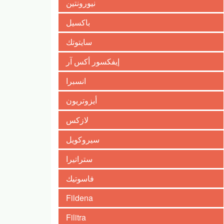
نيورونتين
باكسيل
سايتوتك
إيفكسور أكس آر
انسبرا
أيزوتريون
لازكس
سيروكويل
ستراتيرا
فاسوتيك
Fildena
Filitra