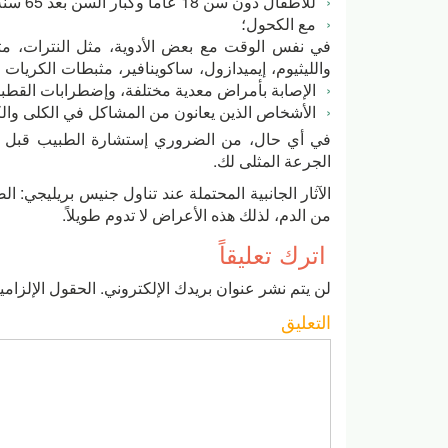
للأطفال دون سن 18 عاما وكبار السن بعد 65 سنة من العمر؛
مع الكحول؛
في نفس الوقت مع بعض الأدوية، مثل النترات، مثبط
والليثيوم، إيميدازول، ساكوينافير، مثبطات الكريات 
الإصابة بأمراض معدية مختلفة، وإضطرابات القطبي
الأشخاص الذين يعانون من المشاكل في الكلى وا
في أي حال، من الضروري إستشارة الطبيب قبل بدء ب
الجرعة المثلى لك.
الآثار الجانبية المحتملة عند تناول جنيس بريليجي: ال
من الدم، لذلك هذه الأعراض لا تدوم طويلاً.
اترك تعليقاً
لن يتم نشر عنوان بريدك الإلكتروني.
الحقول الإلزامية
التعليق