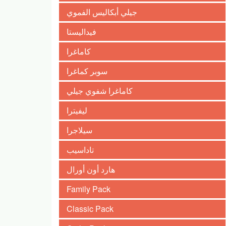
جيلي أبكاليس الفموي
فيداليستا
كاماغرا
سوبر كماغرا
كاماغرا شفوي جيلي
ليفيترا
سيلاجرا
تاداسيب
هارد أون أورال
Family Pack
Classic Pack