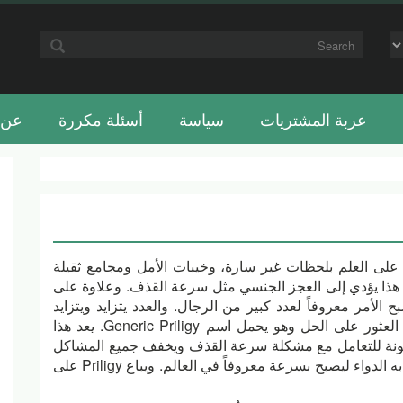
عربة المشتريات
سياسة
أسئلة مكررة
عن 
على العلم بلحظات غير سارة، وخيبات الأمل ومجامع ثقيلة
ذا يؤدي إلى العجز الجنسي مثل سرعة القذف. وعلاوة على
 الأمر معروفاً لعدد كبير من الرجال. والعدد يتزايد ويتزايد
ليصبح مشكلة عالمية. وتم العثور على الحل وهو يحمل اسم Generic Priligy. يعد هذا
نة للتعامل مع مشكلة سرعة القذف ويخفف جميع المشاكل
المرتبطة به. وهذا ما إشتهر به الدواء ليصبح بسرعة معروفاً في العالم. ويباع Priligy على