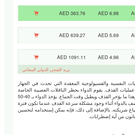
AED 363.76
AED 6.98
A
AED 639.27
AED 5.69
A
AED 1091.11
AED 4.96
A
بريد الشحن الدولي المجاني
يات النفسية والفسيولوجية المعقدة التي تحدث في الجهاز
عمليات القذف. يقوم الدواء بحظر الناقلات العصبية الخاصة
بالسيروتونين. ولهذا السبب، يبطئ نقله إلى الدماغ. وهذا ما يؤخر القذف ويطيل وقت الجماع. يؤخذ الدواء بـ 40-50
 ويستمر تأثيره 3-4 ساعات. يُوصف بالدواء أثناء وجود مشكلة سرعة القذف عندما تكون فترة
اع شريكته. بالإضافة إلى ذلك، فإنه يمكن إستخدامه لتحسين
عانون من أية إضطرابات.