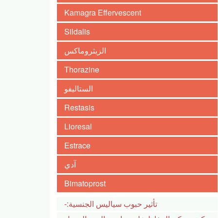
Kamagra Effervescent
Sildalis
الزيثروماكس
Thorazine
الستاليفو
Restasis
Lioresal
Estrace
آدي
Bimatoprost
تأثير حبوب سياليس الجنسية:-