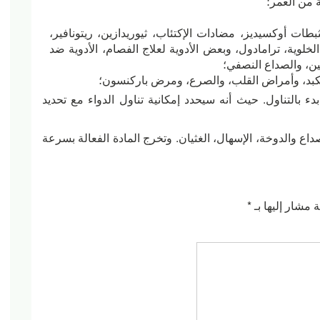
ات أوكسيديز، مضادات الإكتئاب، ثيوريدازين، ريتونافير،
الخلوية، ترامادول، وبعض الأدوية لعلاج الفصام، الأدوية ضد
ن، والصداع النصفي؛
لكبد، وأمراض القلب، والصرع، ومرض باركنسون؛
التناول. حيث أنه سيحدد إمكانية تناول الدواء مع تحديد
صداع والدوخة، الإسهال، الغثيان. وتخرج المادة الفعالة بسرعة
 مشار إليها بـ
*