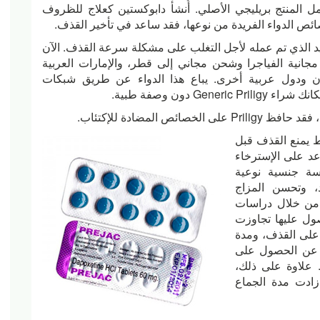
 المنتج بريليجي الأصلي. أُنشأ دابوكستين كعلاج للظروف
ئص الدواء الفريدة من نوعها، فقد ساعد في تأخير القذف.
يد الذي تم عمله لأجل التغلب على مشكلة سرعة القذف. الآن
جانية الفياجرا وشحن مجاني إلى قطر، والإمارات العربية
ان ودول عربية أخرى. يباع هذا الدواء عن طريق شبكات
 دون وصفة طبية.
 المضادة للإكتئاب.
ط يمنع القذف قبل
اعد على الإسترخاء
حصل على ممارسة جنسية نوعية
د، وتحسن المزاج
ء من خلال دراسات
صول عليها تجاوزت
 على القذف، ومدة
بـ 3-4 مرات، فضلاً عن الحصول على
. علاوة على ذلك،
ملغ من المادة زادت مدة الجماع