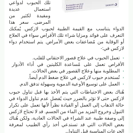
تلك الحبوب لدواعي
استعمال عديدة
ومفيدة لكثير من
المرضى. سعر هذا
الدواء يتناسب مع القيمة الطبية لحبوب لازكس. يُمكنك
التعرف على فوائد ومزايا شراء تلك الأقراص سواء في العلاج
أو الوقاية من مُضاعفات بعض الأمراض. يتم استخدام دواء
لازكس في:-
تعمل الحبوب في علاج قصور الاحتقاني للقلب.
الأقراص تعمل على مُساعدة الكليتين في أداء الأدوار
المطلوبة منها وعلاج القصور في بعض الحالات.
تُستخدم حبوب لازكس في علاج ضغط الدم أيضاً.
العمل على توسيع الأوعية الدموية وسهولة تدفق الدم.
هُناك بعض الاحتياطات التي يتم الأخذ بها قبل تناول حبوب
لازكس حتى لا تؤثر بالضرر حيث يُفضل عدم تناول الدواء في
حالة الذهاب إلى العمل أو القيادة نظراً لأنها تعمل على تكرار
التبول وخروج المزيد من الماء من الجسم. قد لا تحتاج لازكس
إلى وصفة طبية عند الشراء في الحالات العادية، ولكن هُناك
بعض الحالات التي قد تستدعي أخذ رأي الطبيب لمعرفة
الجرعات المناسبة قبل التناول.