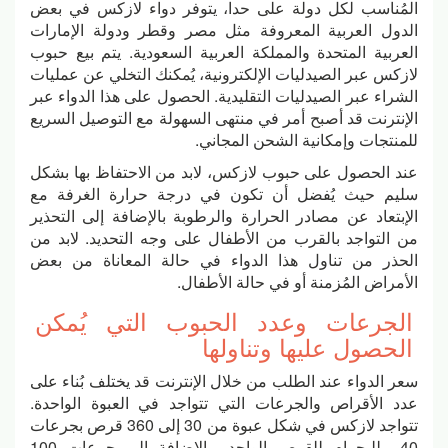
المُناسب لكل دولة على حدا، يتوفر دواء لازكس في بعض
الدول العربية المعروفة مثل مصر وقطر ودولة الإمارات
العربية المتحدة والمملكة العربية السعودية. يتم بيع حبوب
لازكس عبر الصيدليات الإلكترونية، يُمكنك التخلي عن عمليات
الشراء عبر الصيدليات التقليدية. الحصول على هذا الدواء عبر
الإنترنت قد أصبح أمر في منتهى السهولة مع التوصيل السريع
للمنتجات وإمكانية الشحن المجاني.
عند الحصول على حبوب لازكس، لابد من الاحتفاظ بها بشكل
سليم حيث يُفضل أن تكون في درجة حرارة الغرفة مع
الإبتعاد عن مصادر الحرارة والرطوبة بالإضافة إلى التحذير
من التواجد بالقرب من الأطفال على وجه التحديد. لابد من
الحذر من تناول هذا الدواء في حالة المعاناة من بعض
الأمراض المُزمنة أو في حالة الأطفال.
الجرعات وعدد الحبوب التي يُمكن
الحصول عليها وتناولها
سعر الدواء عند الطلب من خلال الإنترنت قد يختلف بُناء على
عدد الأقراص والجرعات التي تتواجد في العبوة الواحدة.
تتواجد لازكس في شكل عبوة من 30 إلى 360 قرص بجرعات
40 ملليجرام للقرص الواحد، بالإضافة إلى جرعات 100