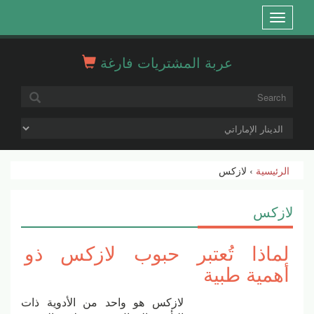
Open
menu
عربة المشتريات فارغة
الرئيسية
› لازكس
لازكس
لماذا تُعتبر حبوب لازكس ذو
أهمية طبية
لازكس هو واحد من الأدوية ذات