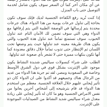
عن أي مكان آخر كما أن السعر سوف يكون شامل لخدمة
التوصيل حتى باب المنزل.
إذا كنت تُريد رفع الكفاءة الجنسية لديك فإنك سوف تكون
بحاجة إلى تناول جرعات يومية من هذا الدواء، هناك جرعات
محددة يتم إرسالها في الوصفة الطبية التي يتم إرفاقها مع
الدواء وهي التي سوف تضمن لك الأمان التام عند تناول
الحبوب. سوف تستمتع تماماً عند تناول هذة الحبوب والتي
يكون هناك طريقة معينه عند تناولها حيث يتم وضعها تحت
اللسان ثم الإنتظار حتى تذوب تماماً خلال دقائق معدودة كما
أنها تكون بنكهات مميزة حتى لا تشعر بأي صعوبة عند تناولها.
الطلب على شراء كبسولات سياليس شديدة النشاط يكون
موجود على الإنترنت بشكل قوي في دول الشرق الأوسط
وخاصة في السعودية ومصر، لقد تم جربة هذا الدواء من عديد
من الرجال هناك وجميعهم قد أكدوا على ان الدواء كان ذو
تأثير إيجابي عليهم خلال العلاقة الجنسية. معظم من استخدم
هذا الدواء قد قام بترشيحه إلى أشخاص آخرين يعانوا من
نفس الامراض الجنسية وهو ما كان له تأثير إيجابي على زيادة
معدل شراء سياليس شديد النشاط من الصيدليات الموجودة
على الإنترنت.