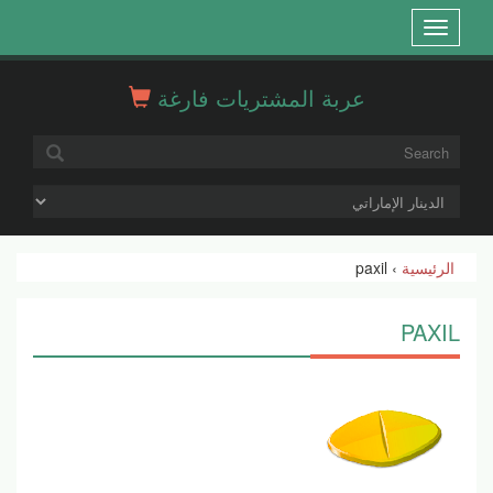
Open
menu
عربة المشتريات فارغة
الرئيسية
› paxil
PAXIL