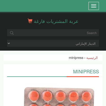
Open
menu
عربة المشتريات فارغة
الرئيسية
› minipress
MINIPRESS